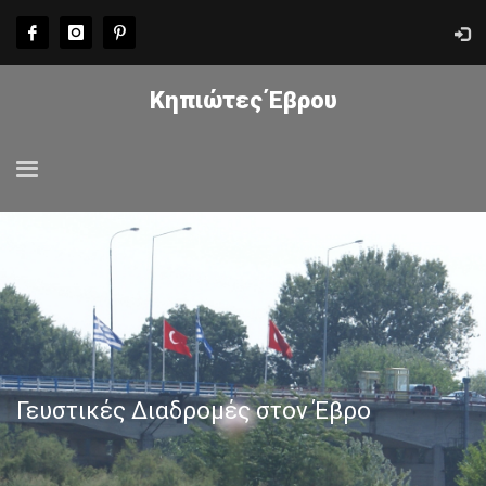
Κηπιώτες Έβρου
Γευστικές Διαδρομές στον Έβρο