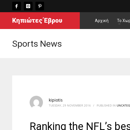
Κηπιώτες Έβρου
Αρχική
Το Χωρ
Sports News
kipiotis
TUESDAY, 29 NOVEMBER 2016
/
PUBLISHED IN
UNCATEG
Ranking the NFL’s bes