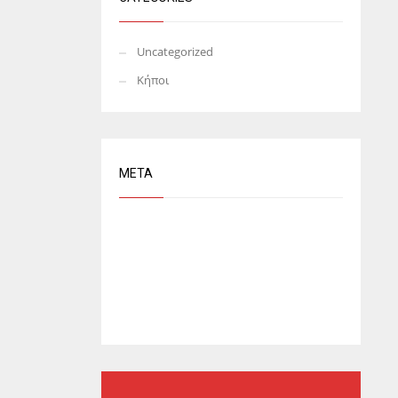
Uncategorized
Κήποι
META
Log in
Entries feed
Comments feed
WordPress.org